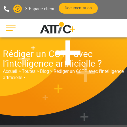
Aller au texte
Aller au menu
Documentation
Espace client
Pas
Me
Editeur de logiciels bâtiment
Rédiger un CCTP avec
l’intelligence artificielle ?
Accueil
>
Toutes
>
Blog
>
Rédiger un CCTP avec l’intelligence
artificielle ?