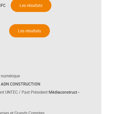
IFC
:
Les résultats
:
Les résultats
n numérique
t
ADN CONSTRUCTION
ent UNTEC / Past Président
Médiaconstruct -
rises et Grands Comptes