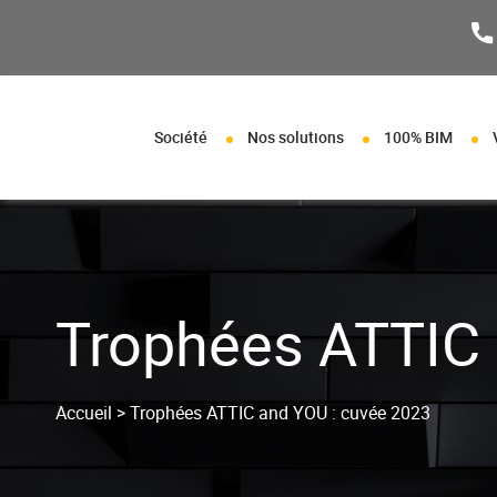
Aller au texte
Aller au menu
Passer au contenu
Menu principal
Editeur de logiciels bâtiment
Société
Nos solutions
100% BIM
Trophées ATTIC 
Accueil
>
Trophées ATTIC and YOU : cuvée 2023