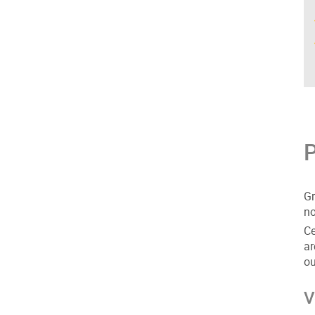
P
Gr
no
Ce
ar
ou
V