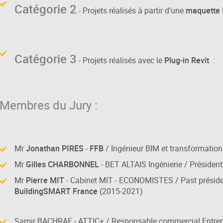
Catégorie 2
- Projets réalisés à partir d’une
maquette 
Catégorie 3
- Projets réalisés avec le
Plug-in Revit
Membres du Jury :
Mr
Jonathan PIRES
-
FFB
/ Ingénieur BIM et transformatio
Mr
Gilles CHARBONNEL
- BET ALTAIS Ingénierie / Présiden
Mr
Pierre MIT
- Cabinet MIT - ECONOMISTES / Past présid
BuildingSMART France
(2015-2021)
Samir BACHRAF - ATTIC+ / Responsable commercial Entrep