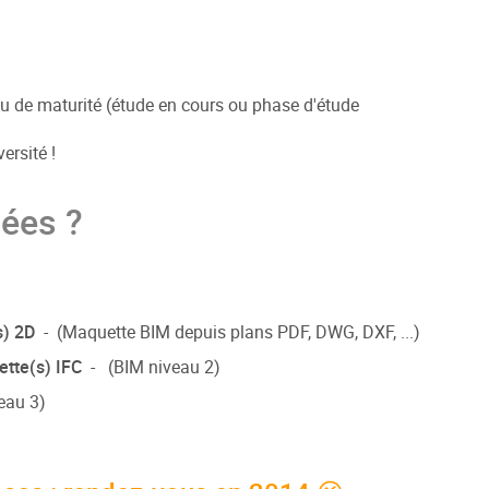
ou de maturité (étude en cours ou phase d'étude
ersité !
ées ?
s) 2D
- (Maquette BIM depuis plans PDF, DWG, DXF, ...)
tte(s) IFC
- (BIM niveau 2)
eau 3)