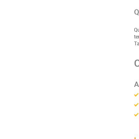
Q
Qu
te
Ta
C
A