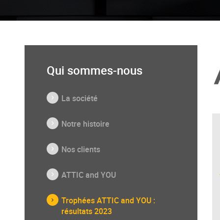
Qui sommes-nous
La société
Notre histoire
Nos clients
ATTIC and YOU
Trophées ATTIC and YOU :
résultats 2023