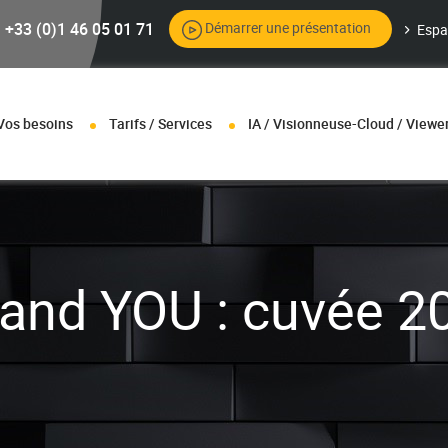
+33 (0)1 46 05 01 71
Démarrer une présentation
Espa
Vos besoins
Tarifs / Services
IA / Visionneuse-Cloud / Viewe
and YOU : cuvée 2