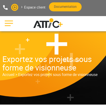
Aller au texte
Aller au menu
Documentation
Espace client
Pas
Me
Editeur de logiciels bâtiment
Exportez vos projets sous
forme de visionneuse
Accueil
>
Exportez vos projets sous forme de visionneuse