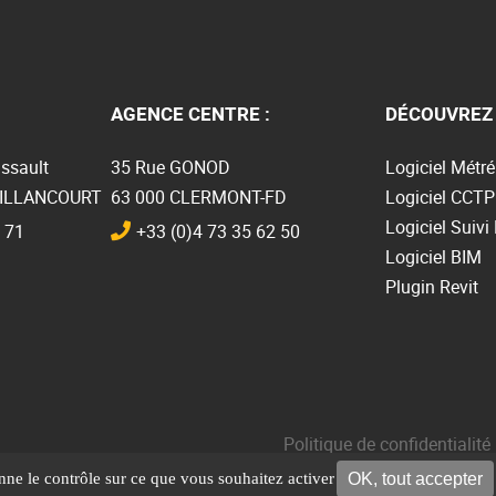
AGENCE CENTRE :
DÉCOUVREZ 
ssault
35 Rue GONOD
Logiciel Métré
BILLANCOURT
63 000 CLERMONT-FD
Logiciel CCTP
Logiciel Suivi
 71
+33 (0)4 73 35 62 50
Logiciel BIM
Plugin Revit
Politique de confidentialité
OK, tout accepter
onne le contrôle sur ce que vous souhaitez activer