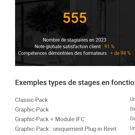
555
Nombre de stagiaires en 2023
Note globale satisfaction client :
91 %
Compétences démontrées des formateurs :
+ de 94 %
Exemples types de stages en fonctio
Classic-Pack
Un
Graphic-Pack
De
Graphic-Pack + Module IFC
De
Graphic-Pack : uniquement Plug-in Revit
Un