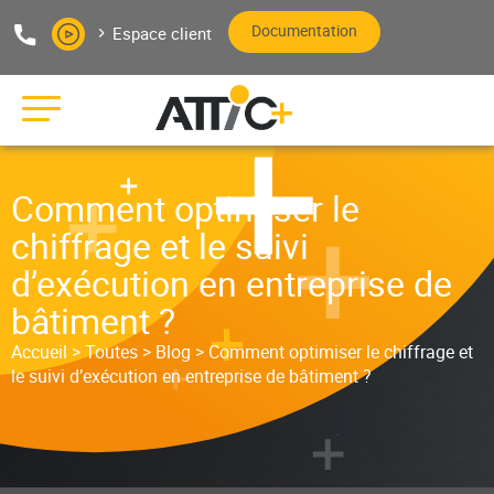
Aller au texte
Aller au menu
Documentation
Espace client
Pas
Me
Editeur de logiciels bâtiment
Comment optimiser le
chiffrage et le suivi
d’exécution en entreprise de
bâtiment ?
Accueil
>
Toutes
>
Blog
>
Comment optimiser le chiffrage et
le suivi d’exécution en entreprise de bâtiment ?