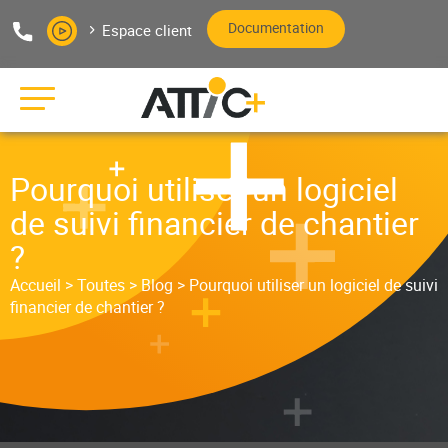
Aller au texte
Aller au menu
Documentation
Espace client
Pas
Me
Editeur de logiciels bâtiment
Pourquoi utiliser un logiciel
de suivi financier de chantier
?
Accueil
>
Toutes
>
Blog
>
Pourquoi utiliser un logiciel de suivi
financier de chantier ?