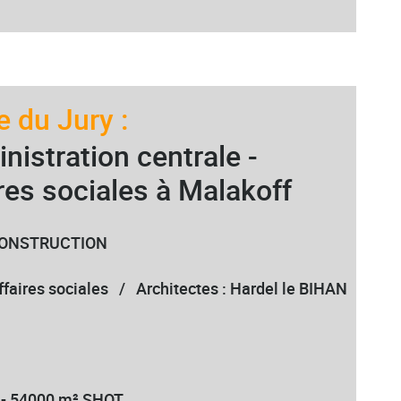
 du Jury :
inistration centrale -
res sociales à Malakoff
I CONSTRUCTION
affaires sociales / Architectes : Hardel le BIHAN
P - 54000 m² SHOT