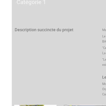
Catégorie 1
Description succincte du projet
Ma
Le
BA
"C
La
"L
ex
Le
Mo
Or
Ca