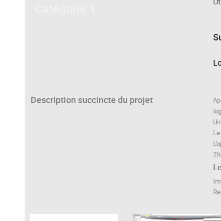
Ut
Catégorie 1
S
Lo
Description succincte du projet
Ap
lo
Un
Le
L’o
Th
Le
Im
Re