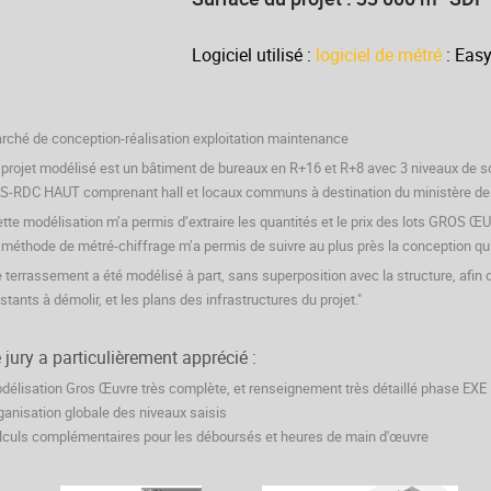
Logiciel utilisé :
logiciel de métré
: Eas
rché de conception-réalisation exploitation maintenance
 projet modélisé est un bâtiment de bureaux en R+16 et R+8 avec 3 niveaux de 
S-RDC HAUT comprenant hall et locaux communs à destination du ministère des
ette modélisation m’a permis d’extraire les quantités et le prix des lots GROS Œ
 méthode de métré-chiffrage m’a permis de suivre au plus près la conception qui é
e terrassement a été modélisé à part, sans superposition avec la structure, afin
istants à démolir, et les plans des infrastructures du projet."
 jury a particulièrement apprécié :
délisation Gros Œuvre très complète, et renseignement très détaillé phase EXE
ganisation globale des niveaux saisis
lculs complémentaires pour les déboursés et heures de main d'œuvre