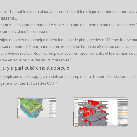
Hôtel Thermal trouve sa place au cœur de l’emblématique quartier des thermes,
staurants…
est aussi un quartier chargé d’Histoire : les anciens thermes nationaux, classés
numents classés ou
inscrits .
’enjeu du projet est principalement induit par le phasage des différents intervena
ançonnement extérieur, mise en œuvre de plots béton de 52 tonnes sur la voie pub
 est prévu de réaliser des micros pieux pour renforcer les sols, et le maintien des p
prise en sous œuvre des murs conservés."
 jury a particulièrement apprécié :
 complexité du phasage, la modélisation complète sur l'ensemble des lots et le r
 génération des DQE et des CCTP