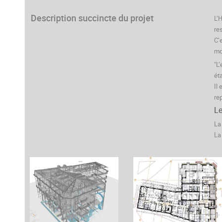
Description succincte du projet
L’
re
C’
mo
"L
ét
Il
re
Le
La
La