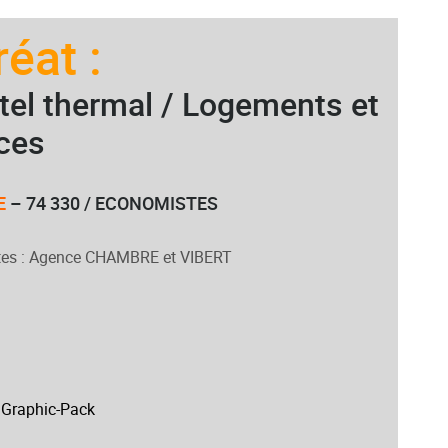
réat :
tel thermal / Logements et
ces
E
– 74 330 / ECONOMISTES
ctes : Agence CHAMBRE et VIBERT
2
 Graphic-Pack