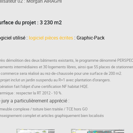
ilisateur 02 : Morgan AIRAGHI
urface du projet : 3 230 m2
giciel utilisé :
logiciel pièces écrites
: Graphic-Pack
rès démolition des deux bâtiments existants, le programme dénommé PERSPECT
gements intermédiaires et 30 logements libres, ainsi que 55 places de stationne
 commerce sera réalisé au rez-de-chaussée pour une surface de 200 m2.
 projet inclut un jardin suspendu au R+1 avec plantation d’orangers.
pération fait l’objet d’une certification NF habitat HQE.
ermique : respecter la RT 2012 - 10 %.
 jury a particulièrement apprécié :
meuble complexe / toiture bien traitée / TCE hors GO
nseignement complet et articles graphiquement bien localisés