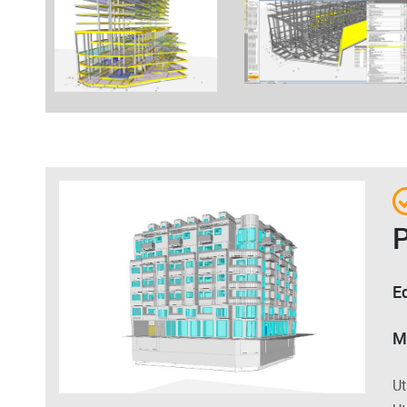
E
M
Ut