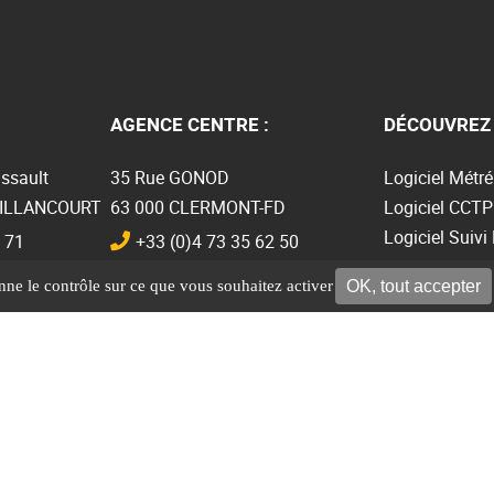
AGENCE CENTRE :
DÉCOUVREZ 
ssault
35 Rue GONOD
Logiciel Métré
BILLANCOURT
63 000 CLERMONT-FD
Logiciel CCTP
Logiciel Suivi
 71
+33 (0)4 73 35 62 50
Logiciel BIM
OK, tout accepter
onne le contrôle sur ce que vous souhaitez activer
Plugin Revit