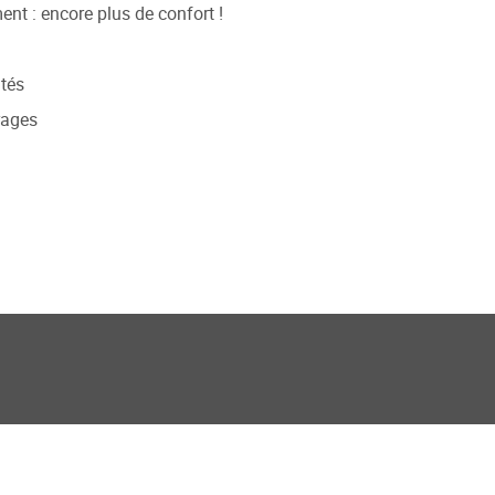
nt : encore plus de confort !
ités
rages