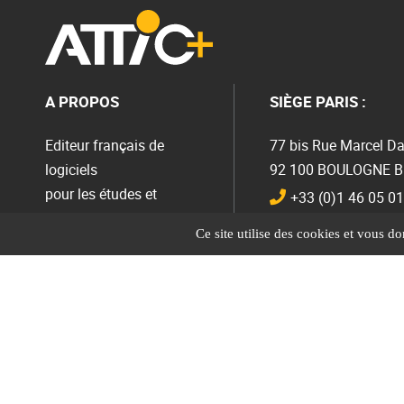
A PROPOS
SIÈGE PARIS :
Editeur français de
77 bis Rue Marcel Da
logiciels
92 100 BOULOGNE 
pour les études et
+33 (0)1 46 05 01
l’économie du bâtiment
Envoyer un mail
Ce site utilise des cookies et vous d
Cloud
↓
ATTIC