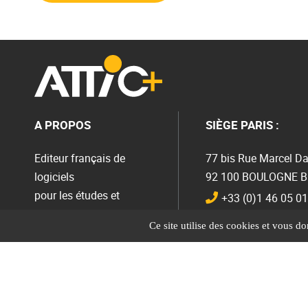
A PROPOS
SIÈGE PARIS :
Editeur français de
77 bis Rue Marcel Da
logiciels
92 100 BOULOGNE 
pour les études et
+33 (0)1 46 05 01
l’économie du bâtiment
Envoyer un mail
Ce site utilise des cookies et vous d
Cloud
↓
ATTIC