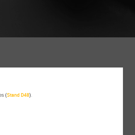
les
(
Stand D48
)
.