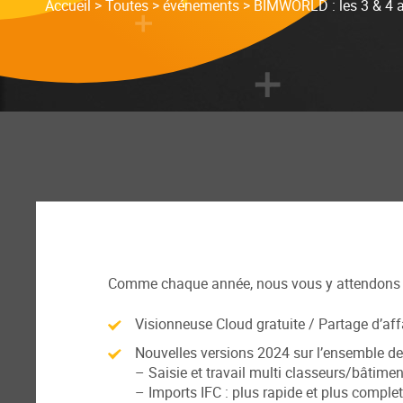
Accueil
>
Toutes
>
événements
>
BIMWORLD : les 3 & 4 a
Comme chaque année, nous vous y attendons p
Visionneuse Cloud gratuite / Partage d’aff
Nouvelles versions 2024 sur l’ensemble d
– Saisie et travail multi classeurs/bâtime
– Imports IFC : plus rapide et plus complet