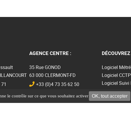
AGENCE CENTRE :
DÉCOUVREZ 
ssault
35 Rue GONOD
Logiciel Métré
BILLANCOURT
63 000 CLERMONT-FD
Logiciel CCTP
Logiciel Suivi
 71
+33 (0)4 73 35 62 50
Logiciel BIM
OK, tout accepter
onne le contrôle sur ce que vous souhaitez activer
Plugin Revit