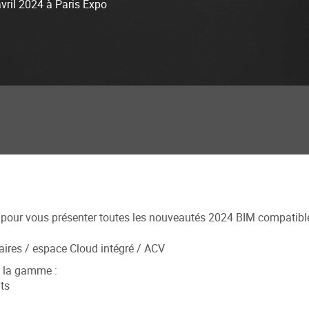
vril 2024 à Paris Expo
our vous présenter toutes les nouveautés 2024 BIM compatib
aires / espace Cloud intégré / ACV
e la gamme :
nts