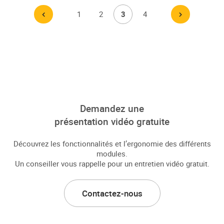
%TEXT%
%TEXT%
%TEXT%
%TEXT%
%TEXT%
Page
Page
Page
Page
1
2
3
4
Navigation
des
articles
Demandez une
présentation vidéo gratuite
Découvrez les fonctionnalités et l’ergonomie des différents
modules.
Un conseiller vous rappelle pour un entretien vidéo gratuit.
Contactez-nous