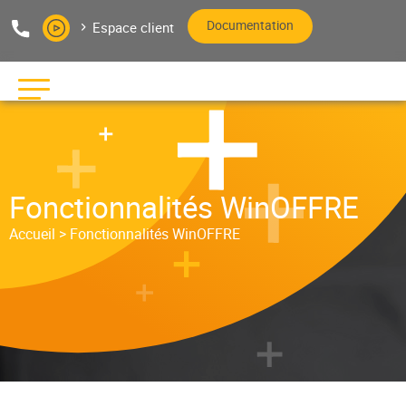
Aller au texte
Aller au menu
Documentation
Espace client
Editeur de logiciels bâtiment
Pas
Me
Fonctionnalités WinOFFRE
Accueil
>
Fonctionnalités WinOFFRE