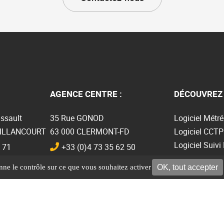
AGENCE CENTRE :
DÉCOUVREZ 
ssault
35 Rue GONOD
Logiciel Métré
BILLANCOURT
63 000 CLERMONT-FD
Logiciel CCTP
Logiciel Suivi
 71
+33 (0)4 73 35 62 50
Logiciel BIM
OK, tout accepter
onne le contrôle sur ce que vous souhaitez activer
Plugin Revit