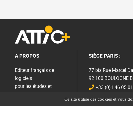
A PROPOS
SIÈGE PARIS :
Editeur français de
77 bis Rue Marcel Da
logiciels
92 100 BOULOGNE 
pour les études et
+33 (0)1 46 05 01
l’économie du bâtiment
Envoyer un mail
Ce site utilise des cookies et vous d
Cloud
↓
ATTIC