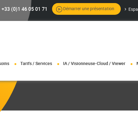
+33 (0)1 46 05 01 71
Démarrer une présentation
Espa
soins
Tarifs / Services
IA / Visionneuse-Cloud / Viewer
+ pour plus d’info