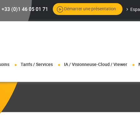
+33 (0)1 46 05 01 71
Démarrer une présentation
Espa
soins
Tarifs / Services
IA / Visionneuse-Cloud / Viewer
+ pour plus d’info