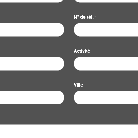
N° de tél.*
Activité
Ville