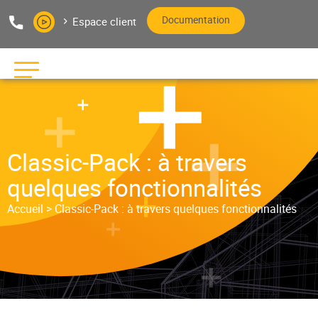
Aller au texte
Aller au menu
Documentation
Espace client
Editeur de logiciels bâtiment
Pas
Me
Classic-Pack : à travers
quelques fonctionnalités
Accueil
>
Classic-Pack : à travers quelques fonctionnalités